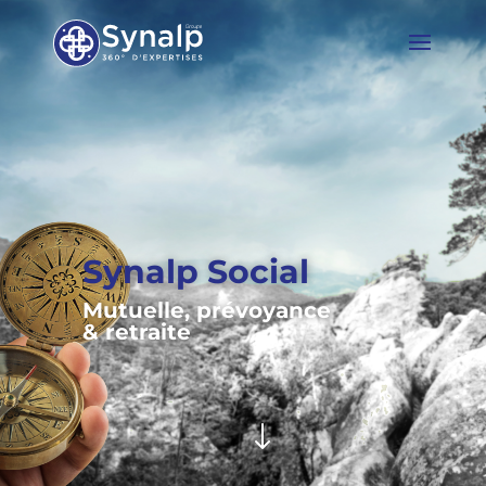
Synalp Social
Mutuelle, prévoyance
& retraite
"