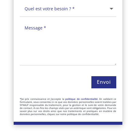
Envoi
*J’ai pris connaissance et j’accepte la
politique de confidentialité
. En validant ce
formulaire, vous consentez à ce que vos données personnelles soient traitées par
SYNALP responsable du traitement, pour la gestion et le suivi de votre demande
de contact. À ces fins les champs visés par un astérisque sont obligatoires. Pour en
savoir plus sur vos droits ainsi que nos traitements et pratiques en matière de
données personnelles, cliquez sur notre politique de confidentialité.