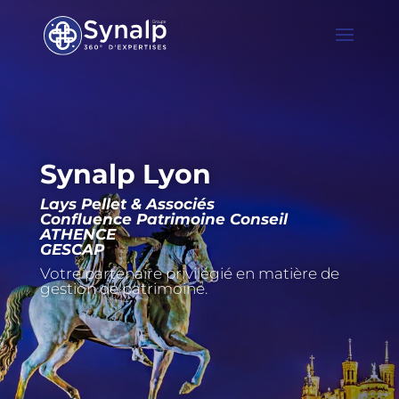
Synalp Lyon
Lays Pellet & Associés
Confluence Patrimoine Conseil
ATHENCE
GESCAP
Votre partenaire privilégié en matière de
gestion de patrimoine.