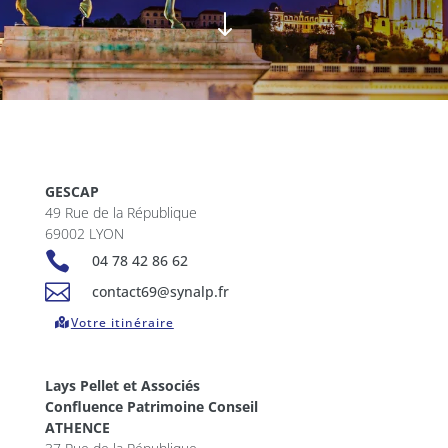
"
GESCAP
49 Rue de la République
69002 LYON

04 78 42 86 62

contact69@synalp.fr
Votre itinéraire
Lays Pellet et Associés
Confluence Patrimoine Conseil
ATHENCE