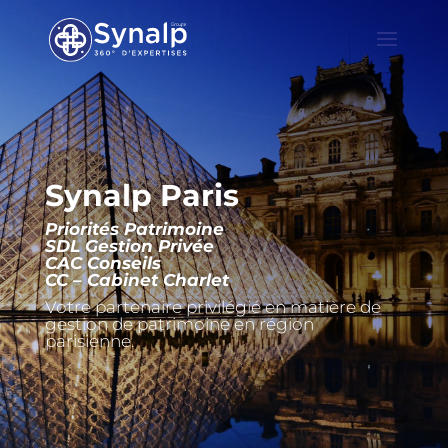
Synalp Paris
Priorités Patrimoine
SDL Gestion Privée
CAC Conseils
CC – Cabinet Charlet
Votre partenaire privilégié en matière de
gestion de patrimoine en région
parisienne.