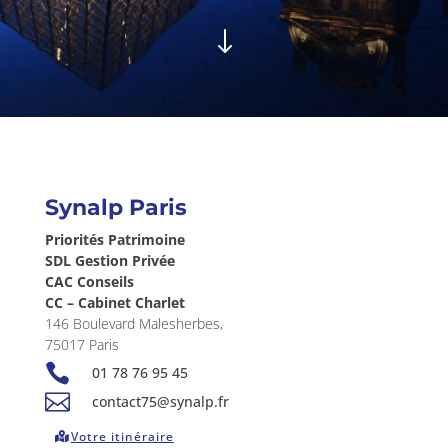
"
Synalp Paris
Priorités Patrimoine
SDL Gestion Privée
CAC Conseils
CC – Cabinet Charlet
146 Boulevard Malesherbes,
75017 Paris

01 78 76 95 45

contact75@synalp.fr
Votre itinéraire