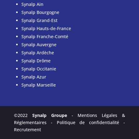
Synalp Ain
Synalp Bourgogne
Synalp Grand-Est
Synalp Hauts-de-France
Synalp Franche-Comté
Synalp Auvergne
Synalp Ardèche
Synalp Drôme
Synalp Occitanie
Synalp Azur
Synalp Marseille
©2022
Synalp Groupe
-
Mentions Légales &
Réglementaires
-
Politique de confidentialité
-
Recrutement