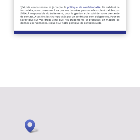
*J’ai pris connaissance et j’accepte la
politique de confidentialité
. En validant ce
formulaire, vous consentez à ce que vos données personnelles soient traitées par
SYNALP responsable du traitement, pour la gestion et le suivi de votre demande
de contact. À ces fins les champs visés par un astérisque sont obligatoires. Pour en
savoir plus sur vos droits ainsi que nos traitements et pratiques en matière de
données personnelles, cliquez sur notre politique de confidentialité.