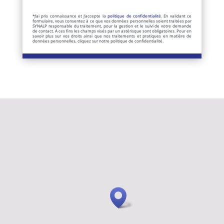
*J’ai pris connaissance et j’accepte la
politique de confidentialité
. En validant ce
formulaire, vous consentez à ce que vos données personnelles soient traitées par
SYNALP responsable du traitement, pour la gestion et le suivi de votre demande
de contact. À ces fins les champs visés par un astérisque sont obligatoires. Pour en
savoir plus sur vos droits ainsi que nos traitements et pratiques en matière de
données personnelles, cliquez sur notre politique de confidentialité.