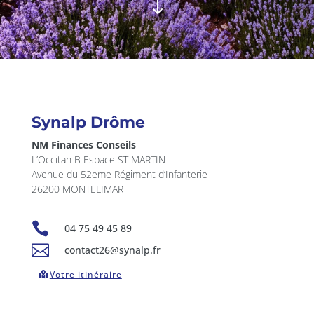
"
Synalp Drôme
NM Finances Conseils
L’Occitan B Espace ST MARTIN
Avenue du 52eme Régiment d’Infanterie
26200 MONTELIMAR

04 75 49 45 89

contact26@synalp.fr
Votre itinéraire