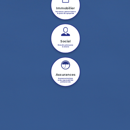
Immobilier
Transaction, gestion locative
& syndic de copropriété
Social
Mutuelle, prévoyance
& retraite
Assurances
Assurances des biens
et des responsabilités
professionnels